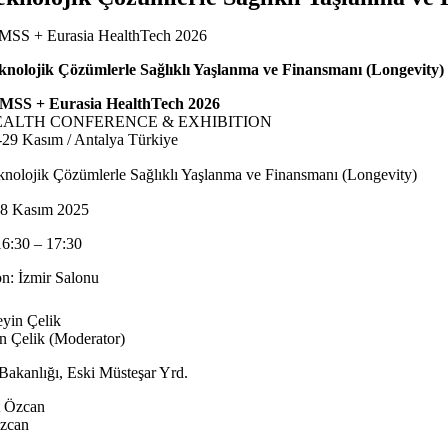
MSS + Eurasia HealthTech 2026
knolojik Çözümlerle Sağlıklı Yaşlanma ve Finansmanı (Longevity)
MSS + Eurasia HealthTech 2026
EALTH CONFERENCE & EXHIBITION
-29 Kasım / Antalya Türkiye
knolojik Çözümlerle Sağlıklı Yaşlanma ve Finansmanı (Longevity)
28 Kasım 2025
16:30 – 17:30
n: İzmir Salonu
n Çelik (Moderator)
Bakanlığı, Eski Müsteşar Yrd.
zcan