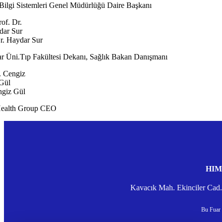
 Bilgi Sistemleri Genel Müdürlüğü Daire Başkanı
Dr. Haydar Sur
r Üni.Tıp Fakültesi Dekanı, Sağlık Bakan Danışmanı
ngiz Gül
ealth Group CEO
HIMS
Kavacık Mah. Ekinciler Ca
Bu Fuar 