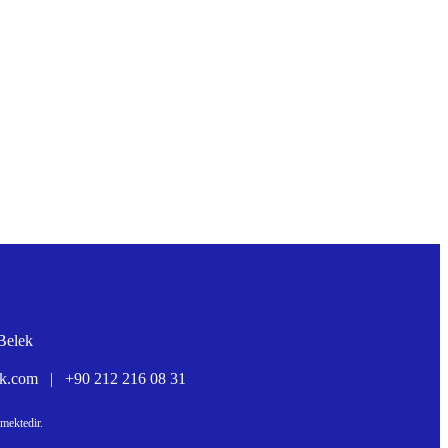
Belek
rk.com
|
+90 212 216 08 31
mektedir.