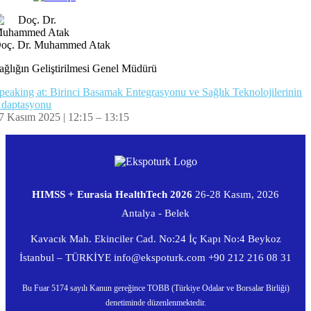
oç. Dr. Muhammed Atak
ağlığın Geliştirilmesi Genel Müdürü
peaking at: Birinci Basamak Entegrasyonu ve Sağlık Teknolojilerinin
daptasyonu
7 Kasım 2025 | 12:15 – 13:15
HIMSS + Eurasia HealthTech 2026
26-28 Kasım, 2026
Antalya - Belek
Kavacık Mah. Ekinciler Cad. No:24 İç Kapı No:4 Beykoz
İstanbul – TÜRKİYE
info@ekspoturk.com
+90 212 216 08 31
Bu Fuar 5174 sayılı Kanun gereğince TOBB (Türkiye Odalar ve Borsalar Birliği)
denetiminde düzenlenmektedir.