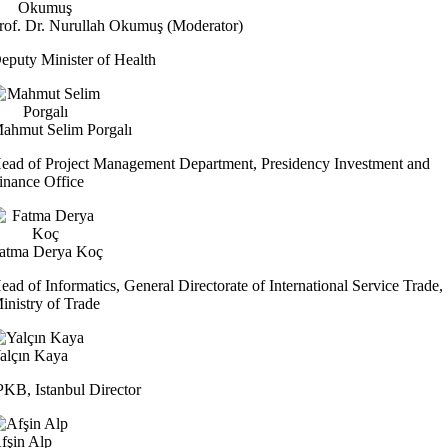
rof. Dr. Nurullah Okumuş (Moderator)
eputy Minister of Health
ahmut Selim Porgalı
ead of Project Management Department, Presidency Investment and
inance Office
atma Derya Koç
ead of Informatics, General Directorate of International Service Trade,
inistry of Trade
alçın Kaya
PKB, Istanbul Director
fşin Alp