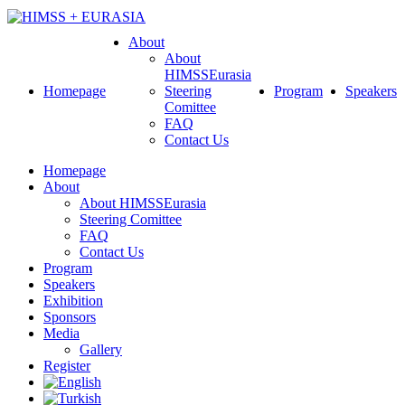
About
About
HIMSSEurasia
Homepage
Steering
Program
Speakers
Comittee
FAQ
Contact Us
Homepage
About
About HIMSSEurasia
Steering Comittee
FAQ
Contact Us
Program
Speakers
Exhibition
Sponsors
Media
Gallery
Register