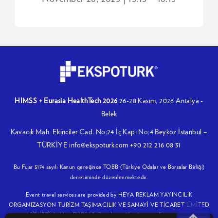
HIMSS + Eurasia HealthTech 2026
26-28 Kasım, 2026
Antalya -
Belek
Kavacık Mah. Ekinciler Cad. No:24 İç Kapı No:4 Beykoz İstanbul –
TÜRKİYE
info@ekspoturk.com
+90 212 216 08 31
Bu Fuar 5174 sayılı Kanun gereğince TOBB (Türkiye Odalar ve Borsalar Birliği)
denetiminde düzenlenmektedir.
Event travel services are provided by HEYA REKLAM YAYINCILIK
ORGANIZASYON TURİZM TAŞIMACILIK VE SANAYİ VE TİCARET LİMİTED
ŞİRKETİ, holding TÜRSAB Certificate No: A-10080 D2-1069271.